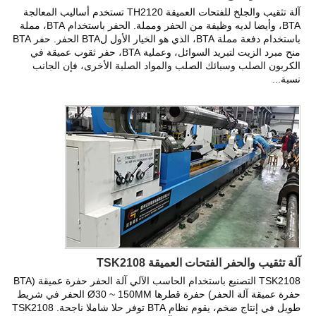
آلة تثقيب والجلخ للفتحات العميقة TH2120 تستخدم أساليب المعالجة
BTA، وأيضا لديه وظيفة من الحفر ومملة. الحفر باستخدام BTA، مملة
باستخدام دفعة مملة BTA، الذي هو الخيار الأول لBTA الحفر. حفر BTA
منح مبرد الزيت لتبريد السوائل، وعملية BTA، حفر ثقوب عميقة في
الكربون الصلب وسبائك الصلب والمواد الصلبة الأخرى، فإن الجانب
نسبة...
آلة تثقيب والحفر الفتحات العميقة TSK2108
TSK2108 التصنيع باستخدام الحاسب الآلي آلة الحفر حفرة عميقة (BTA
حفرة عميقة آلة الحفر) حفرة قطرها Ø30 ~ 150MM الحفر في شريط
طويل في إنتاج ضخم، يقوم نظام BTA توفر حلا شاملا ناجحة. TSK2108