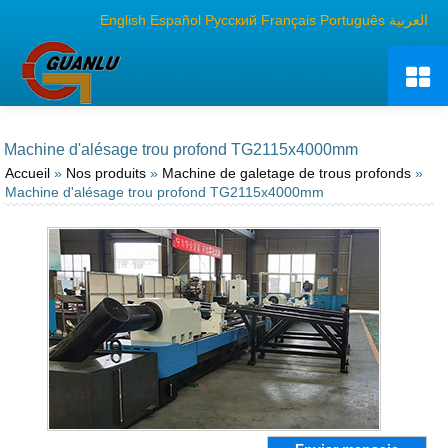
English
Español
Русский
Français
Português
العربية
Machine d'alésage trou profond TG2115x4000mm
Accueil
»
Nos produits
»
Machine de galetage de trous profonds
»
Machine d'alésage trou profond TG2115x4000mm