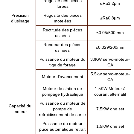
Rugosité des pièces
≤Ra3.2μm
forées
Précision
Rugosité des pièces
≤Ra0.8μm
d'usinage
motelées
Rectitude des pièces
≤0.05/500 mm
usinées
Rondeur des pièces
≤0.029/200mm
usinées
Puissance du moteur du
30KW servo-moteur-
tige de forage
CA
5.5kw servo-moteur-
Moteur d’avancement
CA
Moteur de station de
1.5KW Moteur à
pompage hydraulique
courant alternatif
Puissance du moteur de
Capacité du
pompe de
7.5KW one set
moteur
refroidissement de sortie
Puissance du moteur
1.5KW one set
puce automatique retrait