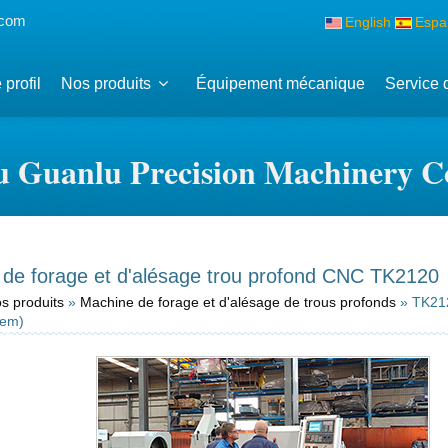
.com
English
Espa
 profil
Nos produits
Équipement mécanique
Service 
 Guanlu Precision Machinery Co
de forage et d'alésage trou profond CNC TK2120
s produits
»
Machine de forage et d'alésage de trous profonds
» TK21
tem)