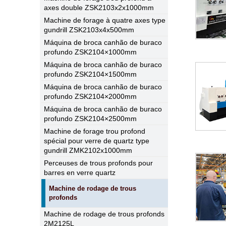
axes double ZSK2103x2x1000mm
Machine de forage à quatre axes type
gundrill ZSK2103x4x500mm
Máquina de broca canhão de buraco
profundo ZSK2104×1000mm
Máquina de broca canhão de buraco
profundo ZSK2104×1500mm
Máquina de broca canhão de buraco
profundo ZSK2104×2000mm
Máquina de broca canhão de buraco
profundo ZSK2104×2500mm
Machine de forage trou profond
spécial pour verre de quartz type
gundrill ZMK2102x1000mm
Perceuses de trous profonds pour
barres en verre quartz
Machine de rodage de trous
profonds
Machine de rodage de trous profonds
2M2125L