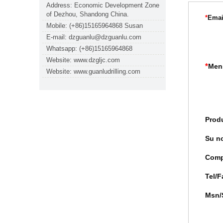
Address: Economic Development Zone
of Dezhou, Shandong China.
*
Emai
Mobile: (+86)15165964868 Susan
E-mail: dzguanlu@dzguanlu.com
Whatsapp: (+86)15165964868
Website: www.dzgljc.com
*
Men
Website: www.guanludrilling.com
Prod
Su n
Comp
Tel/F
Msn/