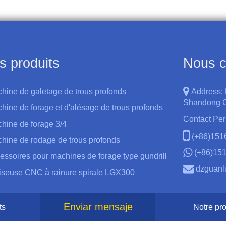
s produits
Nous c
chine de galetage de trous profonds
Address:
Shandong C
hine de forage et d'alésage de trous profonds
Contact Pe
chine de forage 3/4
(+86)15
chine de rodage de trous profonds
(+86)15
essoires pour machines de forage type gundrill
dzguanl
aiseuse CNC à rainure spirale LGX300
Enviar mensaje
ts
Notre prof