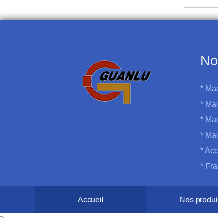
No
* Ma
* Mac
* Ma
* Ma
* Acc
* Fr
Accueil
Nos produi
>