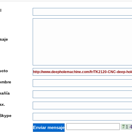
l
saje
ucto
ombre
añía
ax.
Skype