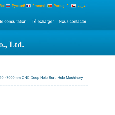
ñol
Русский
Français
Português
العربية
de consultation
Télécharger
Nous contacter
., Ltd.
20 x7000mm CNC Deep Hole Bore Hole Machinery