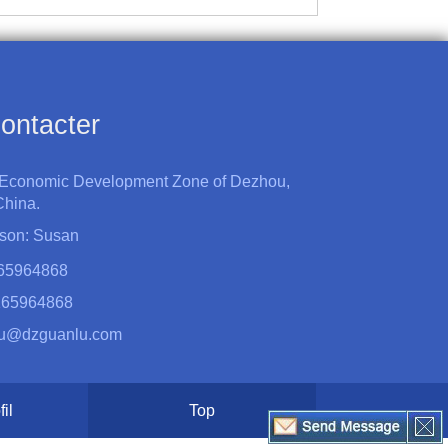
ontacter
 Economic Development Zone of Dezhou,
hina.
rson: Susan
165964868
165964868
u@dzguanlu.com
il
Top