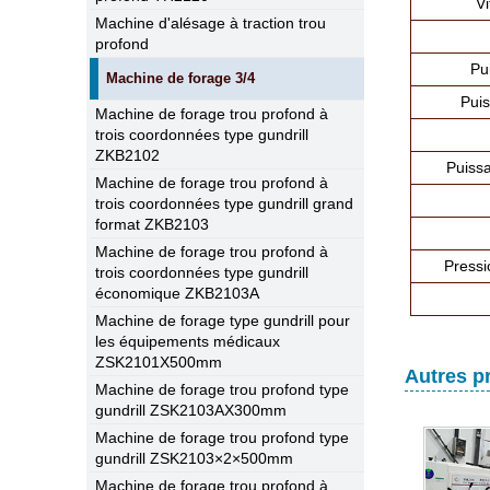
V
Machine d'alésage à traction trou
profond
Pu
Machine de forage 3/4
Puis
Machine de forage trou profond à
trois coordonnées type gundrill
ZKB2102
Puissa
Machine de forage trou profond à
trois coordonnées type gundrill grand
format ZKB2103
Machine de forage trou profond à
Pressi
trois coordonnées type gundrill
économique ZKB2103A
Machine de forage type gundrill pour
les équipements médicaux
ZSK2101X500mm
Autres p
Machine de forage trou profond type
gundrill ZSK2103AX300mm
Machine de forage trou profond type
gundrill ZSK2103×2×500mm
Machine de forage trou profond à