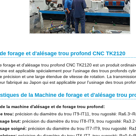
de forage et d'alésage trou profond CNC TK2120
 forage et d'alésage trou profond CNC TK2120 est un produit ordinair
ine est applicable spécialement pour l'usinage des trous profonds cyli
e précision et une large étendue de vitesse de rotation. La transmissio
ur fabriqué au Japon qui est applicable pour l'usinage des trous profon
istiques de la Machine de forage et d'alésage trou 
 de la machine d'alésage et de forage trou profond:
e trou:
précision du diamètre du trou IT9-IT11, trou rugosité: Ra6.3~
ésage brut:
précision du diamètre du trou IT8-IT9, trou rugosité: Ra3
ésage soigné:
précision du diamètre du trou IT7-IT9, trou rugosité: R
oletage:
précision du diamètre du trou IT6-IT7, trou rugosité: Ra0.4