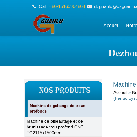
Call:
+86-15165964868
dzguanlu@dzguanlu
Accueil
Notre
Dezhou
Machine 
Accueil
»
No
(Fanuc Sys
Machine de galetage de trous
profonds
Machine de biseautage et de
brunissage trou profond CNC
TG2115x1500mm