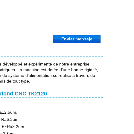
Enviar mensaje
e développé et expérimenté de notre entreprise.
ndriques. La machine est dotée d'une bonne rigidité,
n du système d'alimentation se réalise à travers du
ds de tout type.
profond CNC TK2120
Ra12.5um.
.2~Ra6.3um.
a1.6~Ra3.2um.
~Ra0.8um.