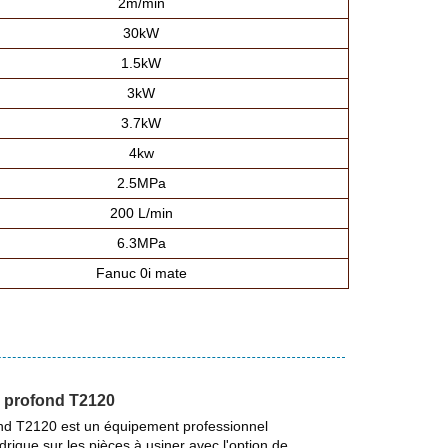
2m/min
30kW
1.5kW
3kW
3.7kW
4kw
2.5MPa
200 L/min
6.3MPa
Fanuc 0i mate
u profond T2120
ond T2120 est un équipement professionnel
rique sur les pièces à usiner avec l'option de