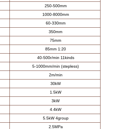
250-500mm
1000-8000mm
60-330mm
350mm
75mm
85mm 1:20
40-500r/min 11kinds
5-1000mm/min (stepless)
2m/min
30kW
1.5kW
3kW
4.4kW
5.5kW 4group
2.5MPa