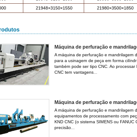
000
21948×3150×1550
21980×3500×1850
rodutos
Máquina de perfuração e mandrila
A máquina de perfuração e mandrilagem d
para a usinagem de peça em forma cilíndr
também pode ser tipo CNC. Ao processar 
CNC tem vantagens...
Máquina de perfuração e mandrila
A máquina de perfuração e mandrilagem d
equipamentos de processamento com peças
KND CNC (o sistema SIMENS ou FANUC CN
precisão...