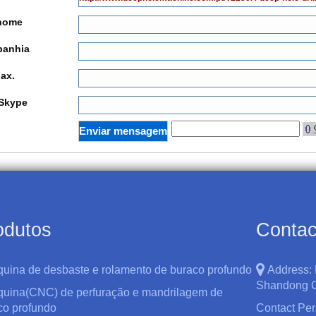
nome
anhia
Fax.
Skype
odutos
Contac
quina de desbaste e rolamento de buraco profundo
Address:
Shandong C
quina(CNC) de perfuração e mandrilagem de
co profundo
Contact Pe