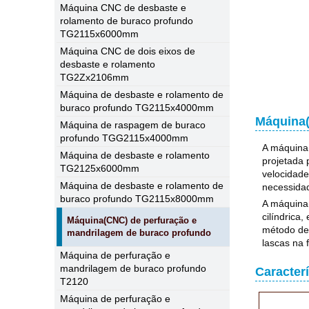
Máquina CNC de desbaste e
rolamento de buraco profundo
TG2115x6000mm
Máquina CNC de dois eixos de
desbaste e rolamento
TG2Zx2106mm
Máquina de desbaste e rolamento de
buraco profundo TG2115x4000mm
Máquina(
Máquina de raspagem de buraco
profundo TGG2115x4000mm
A máquina
Máquina de desbaste e rolamento
projetada 
TG2125x6000mm
velocidade
Máquina de desbaste e rolamento de
necessida
buraco profundo TG2115x8000mm
A máquina
cilíndrica
Máquina(CNC) de perfuração e
método de 
mandrilagem de buraco profundo
lascas na f
Máquina de perfuração e
mandrilagem de buraco profundo
Caracter
T2120
Máquina de perfuração e