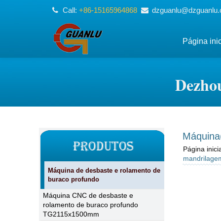
Call:
+86-15165964868
dzguanlu@dzguanlu
Página inic
Dezhou
Máquina
Página inicia
mandrilage
Máquina de desbaste e rolamento de
buraco profundo
Máquina CNC de desbaste e
rolamento de buraco profundo
TG2115x1500mm