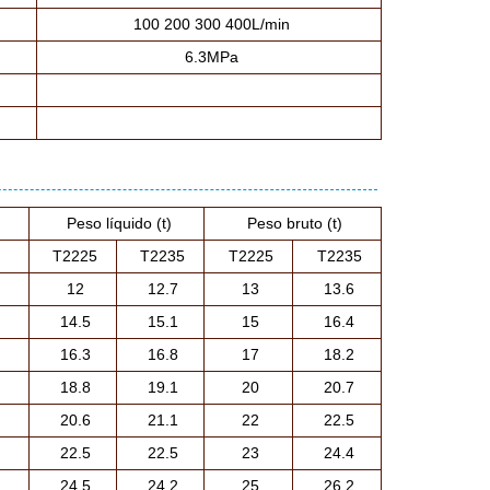
100 200 300 400L/min
6.3MPa
Peso líquido (t)
Peso bruto (t)
T2225
T2235
T2225
T2235
12
12.7
13
13.6
14.5
15.1
15
16.4
16.3
16.8
17
18.2
18.8
19.1
20
20.7
20.6
21.1
22
22.5
22.5
22.5
23
24.4
24.5
24.2
25
26.2