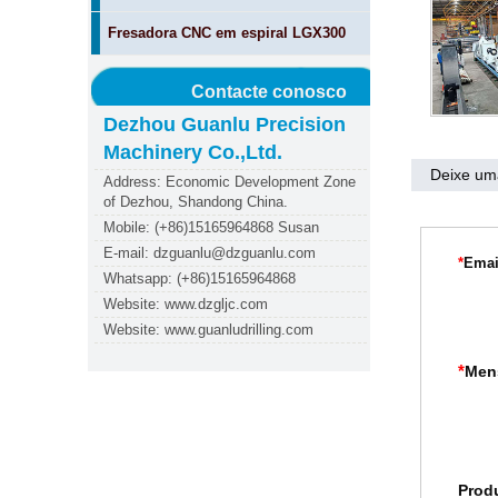
Fresadora CNC em espiral LGX300
Contacte conosco
Dezhou Guanlu Precision
Machinery Co.,Ltd.
Deixe u
Address: Economic Development Zone
of Dezhou, Shandong China.
Mobile: (+86)15165964868 Susan
E-mail: dzguanlu@dzguanlu.com
*
Emai
Whatsapp: (+86)15165964868
Website: www.dzgljc.com
Website: www.guanludrilling.com
*
Men
Prod