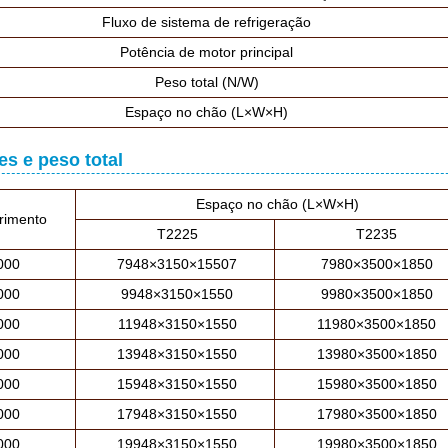
Fluxo de sistema de refrigeração
Potência de motor principal
Peso total (N/W)
Espaço no chão (L×W×H)
s e peso total
Espaço no chão (L×W×H)
imento
T2225
T2235
000
7948×3150×15507
7980×3500×1850
000
9948×3150×1550
9980×3500×1850
000
11948×3150×1550
11980×3500×1850
000
13948×3150×1550
13980×3500×1850
000
15948×3150×1550
15980×3500×1850
000
17948×3150×1550
17980×3500×1850
000
19948×3150×1550
19980×3500×1850