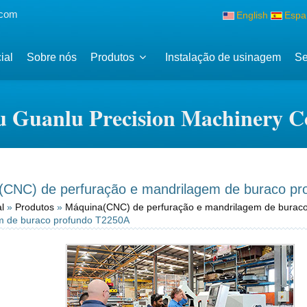
.com
English
Espa
ial
Sobre nós
Produtos
Instalação de usinagem
Se
 Guanlu Precision Machinery Co
(CNC) de perfuração e mandrilagem de buraco pr
l
»
Produtos
»
Máquina(CNC) de perfuração e mandrilagem de buraco
m de buraco profundo T2250A