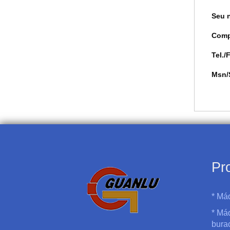
Seu 
Comp
Tel./
Msn/
Pr
* Má
* Má
bura