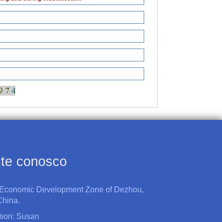
te conosco
 Economic Development Zone of Dezhou,
hina.
rson: Susan