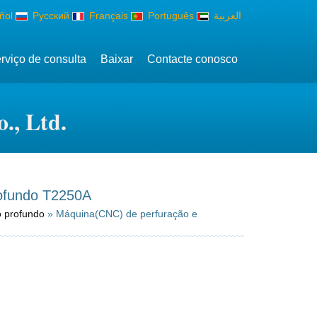
ñol
Русский
Français
Português
العربية
rviço de consulta
Baixar
Contacte conosco
., Ltd.
ofundo T2250A
 profundo
» Máquina(CNC) de perfuração e