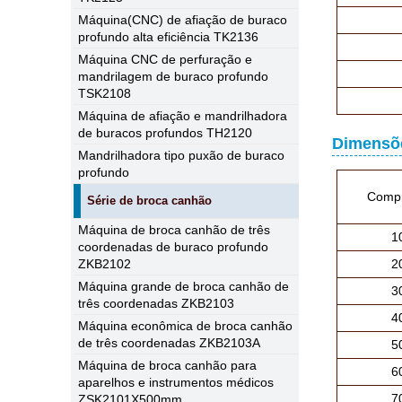
Máquina(CNC) de afiação de buraco
profundo alta eficiência TK2136
Máquina CNC de perfuração e
mandrilagem de buraco profundo
TSK2108
Máquina de afiação e mandrilhadora
de buracos profundos TH2120
Dimensõe
Mandrilhadora tipo puxão de buraco
profundo
Compr
Série de broca canhão
Máquina de broca canhão de três
1
coordenadas de buraco profundo
ZKB2102
2
Máquina grande de broca canhão de
3
três coordenadas ZKB2103
4
Máquina econômica de broca canhão
de três coordenadas ZKB2103A
5
Máquina de broca canhão para
6
aparelhos e instrumentos médicos
7
ZSK2101X500mm