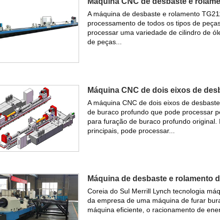
Máquina CNC de desbaste e rolam
A máquina de desbaste e rolamento TG2
processamento de todos os tipos de peças
processar uma variedade de cilindro de ól
de peças...
Máquina CNC de dois eixos de de
A máquina CNC de dois eixos de desbaste 
de buraco profundo que pode processar pe
para furação de buraco profundo original
principais, pode processar...
Máquina de desbaste e rolamento
Coreia do Sul Merrill Lynch tecnologia má
da empresa de uma máquina de furar burac
máquina eficiente, o racionamento de ener