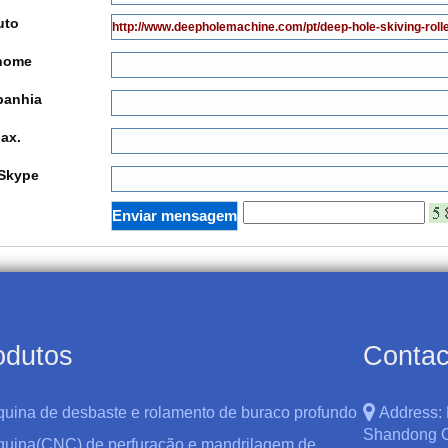
uto
nome
anhia
Fax.
Skype
odutos
Contac
quina de desbaste e rolamento de buraco profundo
Address:
Shandong C
quina(CNC) de perfuração e mandrilagem de