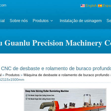
.com
English
Espa
ial
Sobre nós
Produtos
Instalação de usinagem
Se
 Guanlu Precision Machinery Co
 CNC de desbaste e rolamento de buraco profu
l
»
Produtos
»
Máquina de desbaste e rolamento de buraco profundo
»
TG2115x1500mm