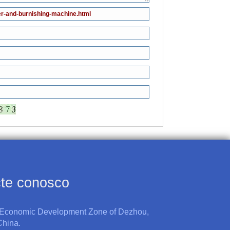
te conosco
 Economic Development Zone of Dezhou,
hina.