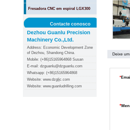
Fresadora CNC em espiral LGX300
Contacte conosco
Dezhou Guanlu Precision
Machinery Co.,Ltd.
Address: Economic Development Zone
of Dezhou, Shandong China.
Deixe u
Mobile: (+86)15165964868 Susan
E-mail: dzguanlu@dzguanlu.com
Whatsapp: (+86)15165964868
*
Emai
Website: www.dzgljc.com
Website: www.guanludrilling.com
*
Men