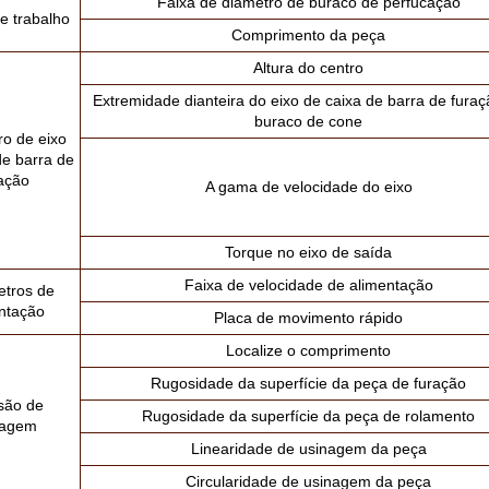
Faixa de diâmetro de buraco de perfucação
e trabalho
Comprimento da peça
Altura do centro
Extremidade dianteira do eixo de caixa de barra de fura
buraco de cone
o de eixo
de barra de
ação
A gama de velocidade do eixo
Torque no eixo de saída
Faixa de velocidade de alimentação
tros de
ntação
Placa de movimento rápido
Localize o comprimento
Rugosidade da superfície da peça de furação
são de
Rugosidade da superfície da peça de rolamento
nagem
Linearidade de usinagem da peça
Circularidade de usinagem da peça