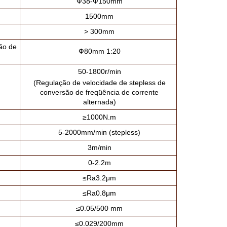
Ф38-Ф150mm
1500mm
> 300mm
ção de
Ф80mm 1:20
50-1800r/min
(Regulação de velocidade de stepless de
conversão de freqüência de corrente
alternada)
≥1000N.m
5-2000mm/min (stepless)
3m/min
0-2.2m
≤Ra3.2μm
≤Ra0.8μm
≤0.05/500 mm
≤0.029/200mm