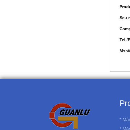
Prod
Seu 
Comp
Tel./
Msn/
Pr
* Má
* Má