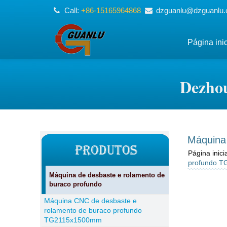
Call:
+86-15165964868
dzguanlu@dzguanlu
Página inic
Dezhou
Máquina
Página inicia
profundo 
Máquina de desbaste e rolamento de
buraco profundo
Máquina CNC de desbaste e
rolamento de buraco profundo
TG2115x1500mm