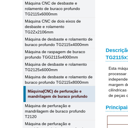
Máquina CNC de desbaste e
rolamento de buraco profundo
TG2115x6000mm
Máquina CNC de dois eixos de
desbaste e rolamento
TG2Zx2106mm
Máquina de desbaste e rolamento de
buraco profundo TG2115x4000mm
Descriçã
Máquina de raspagem de buraco
TG2115
profundo TGG2115x4000mm
Máquina de desbaste e rolamento
Esta máqui
TG2125x6000mm
processar 
Máquina de desbaste e rolamento de
independen
buraco profundo TG2115x8000mm
margem de 
cilíndrica
Máquina(CNC) de perfuração e
de peças ci
mandrilagem de buraco profundo
Máquina de perfuração e
Principa
mandrilagem de buraco profundo
T2120
Máquina de perfuração e