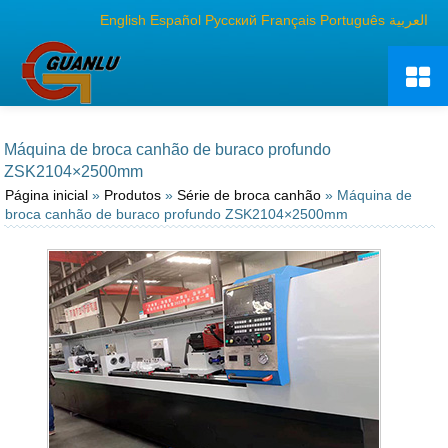
English
Español
Русский
Français
Português
العربية
Máquina de broca canhão de buraco profundo
ZSK2104×2500mm
Página inicial
»
Produtos
»
Série de broca canhão
» Máquina de
broca canhão de buraco profundo ZSK2104×2500mm