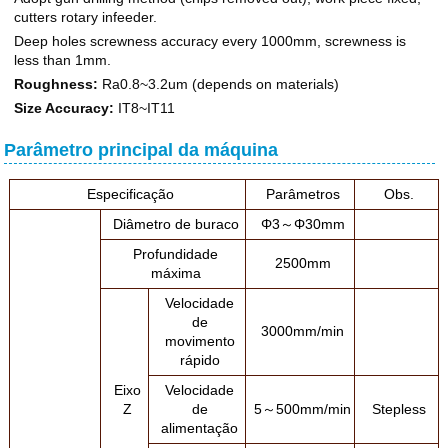
cutters rotary infeeder.
Deep holes screwness accuracy every 1000mm, screwness is
less than 1mm.
Roughness:
Ra0.8~3.2um (depends on materials)
Size Accuracy:
IT8~IT11
Parâmetro principal da máquina
Especificação
Parâmetros
Obs.
Diâmetro de buraco
Φ3～Φ30mm
Profundidade
2500mm
máxima
Velocidade
de
3000mm/min
movimento
rápido
Eixo
Velocidade
Z
de
5～500mm/min
Stepless
alimentação