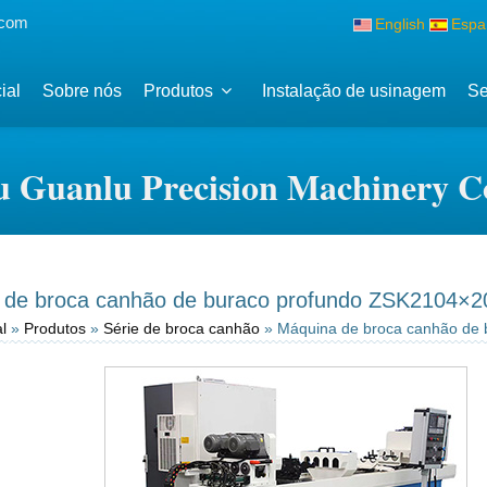
.com
English
Espa
ial
Sobre nós
Produtos
Instalação de usinagem
Se
 Guanlu Precision Machinery Co
 de broca canhão de buraco profundo ZSK2104
l
»
Produtos
»
Série de broca canhão
» Máquina de broca canhão de