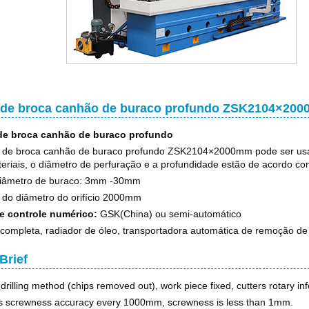
 de broca canhão de buraco profundo ZSK2104×20
e broca canhão de buraco profundo
 de broca canhão de buraco profundo ZSK2104×2000mm pode ser us
eriais, o diâmetro de perfuração e a profundidade estão de acordo com 
diâmetro de buraco: 3mm -30mm
do diâmetro do orifício 2000mm
e controle numérico:
GSK(China) ou semi-automático
completa, radiador de óleo, transportadora automática de remoção de l
Brief
drilling method (chips removed out), work piece fixed, cutters rotary in
s screwness accuracy every 1000mm, screwness is less than 1mm.