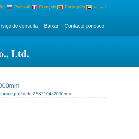
ñol
Русский
Français
Português
العربية
rviço de consulta
Baixar
Contacte conosco
., Ltd.
×2000mm
 buraco profundo ZSK2104×2000mm