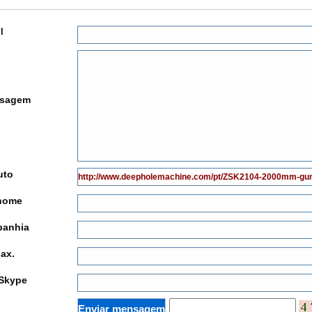
l
sagem
uto
nome
anhia
Fax.
Skype