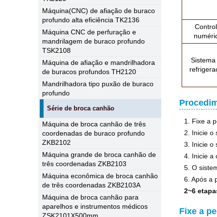
Máquina(CNC) de afiação de buraco
profundo alta eficiência TK2136
Contro
Máquina CNC de perfuração e
numéri
mandrilagem de buraco profundo
TSK2108
Sistema
Máquina de afiação e mandrilhadora
refriger
de buracos profundos TH2120
Mandrilhadora tipo puxão de buraco
profundo
Procedim
Série de broca canhão
1. Fixe a 
Máquina de broca canhão de três
2. Inicie 
coordenadas de buraco profundo
ZKB2102
3. Inicie 
Máquina grande de broca canhão de
4. Inicie 
três coordenadas ZKB2103
5. O siste
Máquina econômica de broca canhão
6. Após a 
de três coordenadas ZKB2103A
2~6 etapa
Máquina de broca canhão para
aparelhos e instrumentos médicos
Fixe a p
ZSK2101X500mm