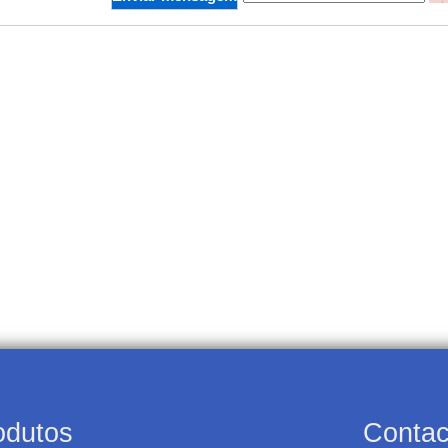
odutos
Contac