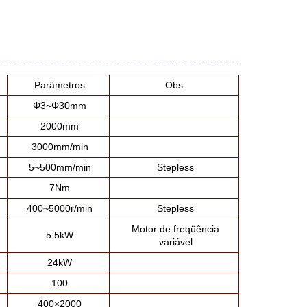
Parâmetros
Obs.
Φ3~Φ30mm
2000mm
3000mm/min
5~500mm/min
Stepless
7Nm
400~5000r/min
Stepless
Motor de freqüência
5.5kW
variável
24kW
100
400×2000