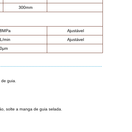
300mm
~8MPa
Ajustável
L/min
Ajustável
40μm
 de guia.
ção, solte a manga de guia selada.